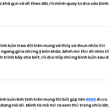
 khá gọn và dễ theo dõi, rồi mình quay lại đọc các bình
nh luận trao đổi trên mạng và thấy có đoạn nhắc tới 
n ngang giữa những ý kiến khác. Mình mở thử để nhìn tổ
 trình bày cho biết, rồi đọc tiếp những bình luận sau đ
nh luận linh tinh trên mạng thì bắt gặp tên 
RR88
 được 
đang nói dở. Mình tò mò mở ra xem thử trong chốc lát,