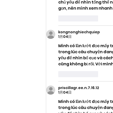
chủ yếu để nhìn tổng thể n
gọn, nên mình xem nhanh rồ
いいね！
返信
kongnonghiechquiep
1月04日
Mình có lần lướt đọc mấy t
trong lúc câu chuyện đang
yếu để nhìn bố cục và cách
cũng không bị rối. Với mìn
いいね！
返信
priscillagr.ee.n.7.16.12
1月04日
Mình có lần lướt đọc mấy t
trong lúc câu chuyện đang