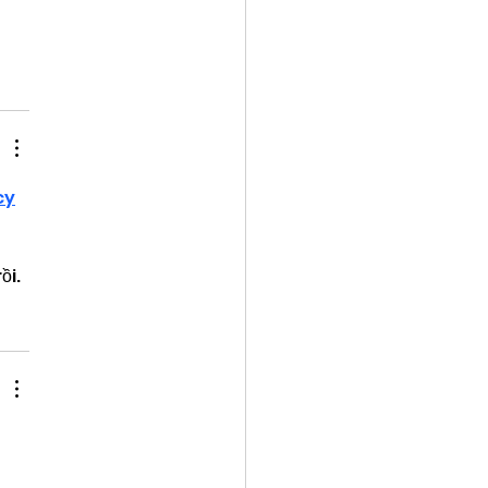
cy
 
ồi.
 