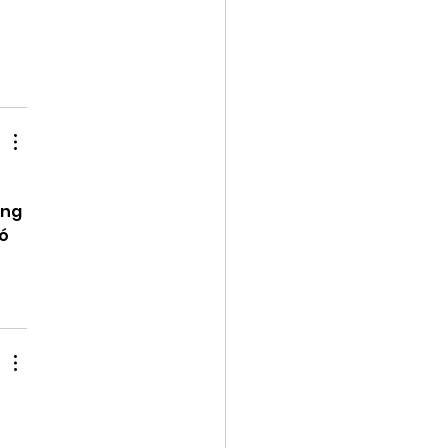
 
ng 
ó 
 