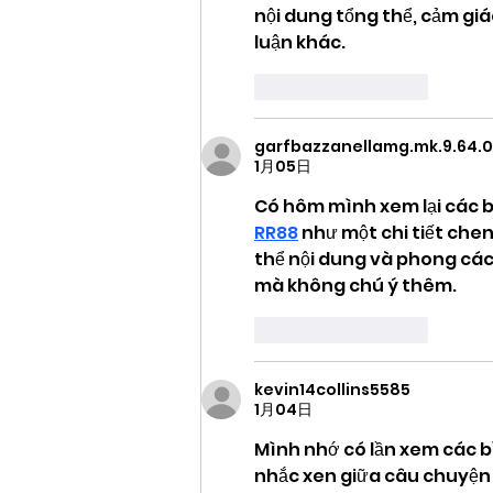
nội dung tổng thể, cảm giác
luận khác.
いいね！
返信
garfbazzanellamg.mk.9.64.0
1月05日
Có hôm mình xem lại các bì
RR88
 như một chi tiết che
thể nội dung và phong cách
mà không chú ý thêm.
いいね！
返信
kevin14collins5585
1月04日
Mình nhớ có lần xem các bì
nhắc xen giữa câu chuyện 